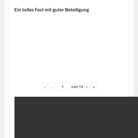
Ein tolles Fest mit guter Beteiligung
«
‹
von
14
›
»