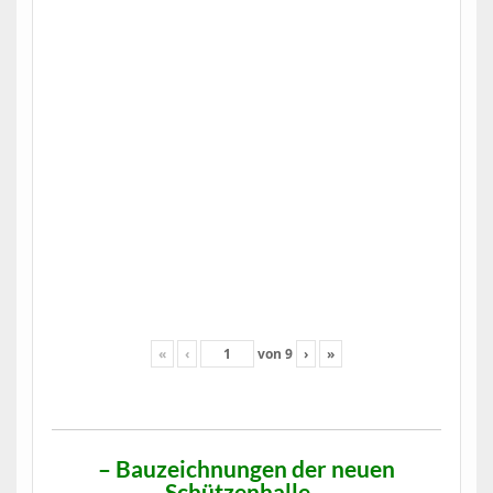
«
‹
von
9
›
»
– Bauzeichnungen der neuen
Schützenhalle –