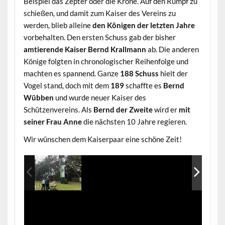
Beispiel das Zepter oder die Krone. Auf den Rumpf zu
schießen, und damit zum Kaiser des Vereins zu
werden, blieb alleine
den Königen der letzten Jahre
vorbehalten. Den ersten Schuss gab der bisher
amtierende Kaiser Bernd Krallmann
ab. Die anderen
Könige folgten in chronologischer Reihenfolge und
machten es spannend. Ganze
188 Schuss
hielt der
Vogel stand, doch mit dem
189
schaffte es
Bernd
Wübben
und wurde neuer Kaiser des
Schützenvereins. Als
Bernd der Zweite
wird er
mit
seiner Frau Anne
die nächsten 10 Jahre regieren.
Wir wünschen dem Kaiserpaar eine schöne Zeit!