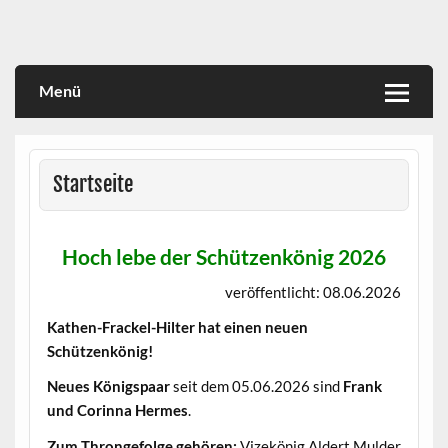
Skip
to
content
Menü
Startseite
Hoch lebe der Schützenkönig 2026
veröffentlicht: 08.06.2026
Kathen-Frackel-Hilter hat einen neuen
Schützenkönig!
Neues Königspaar
seit dem 05.06.2026 sind
Frank
und Corinna Hermes
.
Zum Throngefolge gehören:
Vizekönig Aldert Mulder