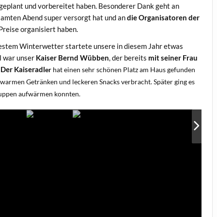
 geplant und vorbereitet haben. Besonderer Dank geht an
esamten Abend super versorgt hat und an
die Organisatoren der
 Preise organisiert haben.
bestem Winterwetter startete unsere in diesem Jahr etwas
el war unser
Kaiser Bernd Wübben
, der bereits
mit seiner Frau
.
Der Kaise
radl
er
hat einen sehr schönen Platz am Haus gefunden
 warmen Getränken und leckeren Snacks verbracht. Später ging es
 Suppen aufwärmen konnten.