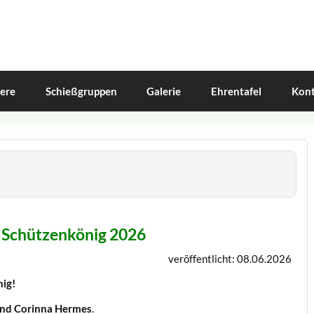
iere
Schießgruppen
Galerie
Ehrentafel
Kont
r Schützenkönig 2026
veröffentlicht: 08.06.2026
nig!
und Corinna Hermes
.