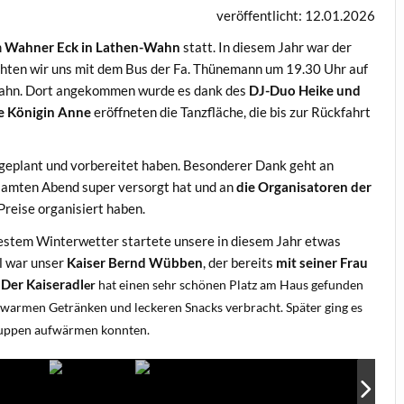
veröffentlicht: 12.01.2026
m
Wahner Eck in Lathen-Wahn
statt. In diesem Jahr war der
ten wir uns mit dem Bus der Fa. Thünemann um 19.30 Uhr auf
Wahn. Dort angekommen wurde es dank des
DJ-Duo Heike und
e Königin Anne
eröffneten die Tanzfläche, die bis zur Rückfahrt
 geplant und vorbereitet haben. Besonderer Dank geht an
esamten Abend super versorgt hat und an
die Organisatoren der
 Preise organisiert haben.
bestem Winterwetter startete unsere in diesem Jahr etwas
el war unser
Kaiser Bernd Wübben
, der bereits
mit seiner Frau
.
Der Kaise
radl
er
hat einen sehr schönen Platz am Haus gefunden
 warmen Getränken und leckeren Snacks verbracht. Später ging es
 Suppen aufwärmen konnten.