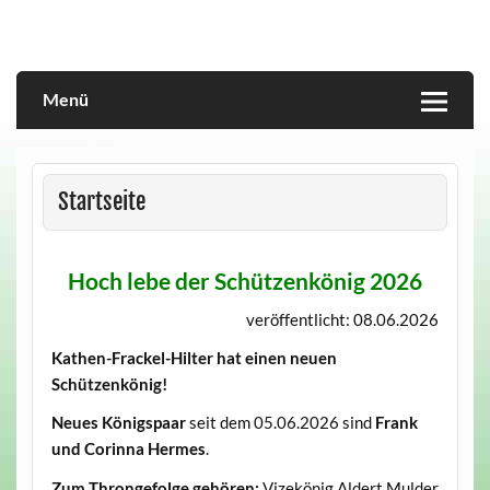
Skip
to
content
Menü
Startseite
Hoch lebe der Schützenkönig 2026
veröffentlicht: 08.06.2026
Kathen-Frackel-Hilter hat einen neuen
Schützenkönig!
Neues Königspaar
seit dem 05.06.2026 sind
Frank
und Corinna Hermes
.
Zum Throngefolge gehören:
Vizekönig Aldert Mulder