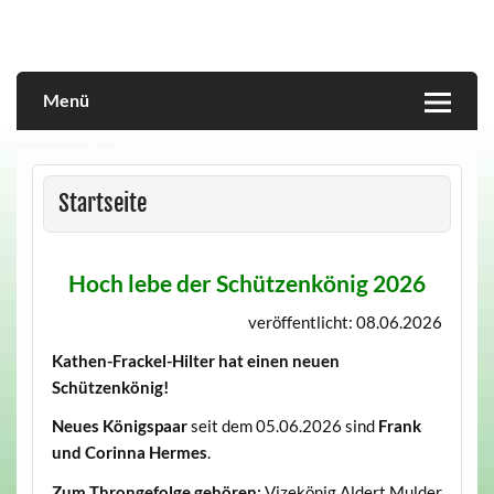
Skip
to
content
Menü
Startseite
Hoch lebe der Schützenkönig 2026
veröffentlicht: 08.06.2026
Kathen-Frackel-Hilter hat einen neuen
Schützenkönig!
Neues Königspaar
seit dem 05.06.2026 sind
Frank
und Corinna Hermes
.
Zum Throngefolge gehören:
Vizekönig Aldert Mulder