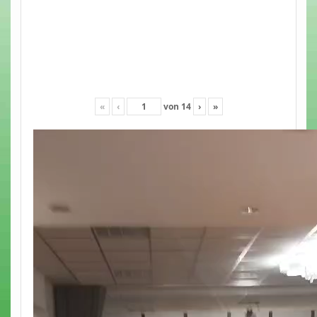
«
‹
von
14
›
»