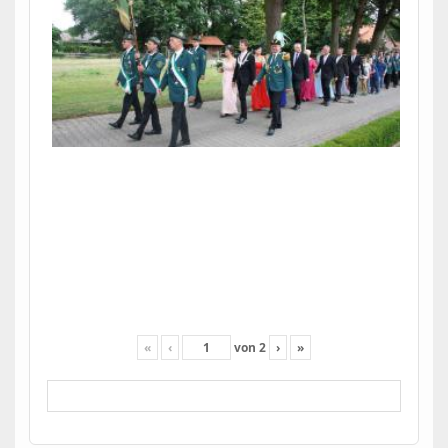
«
‹
von
2
›
»